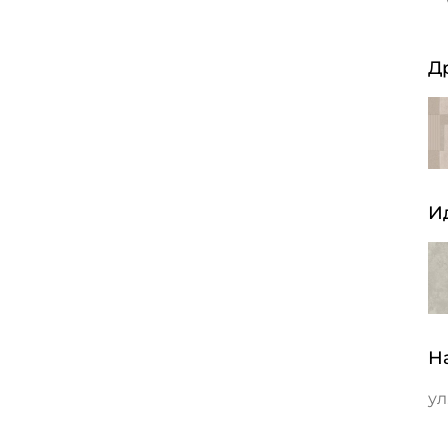
Д
И
Н
ул