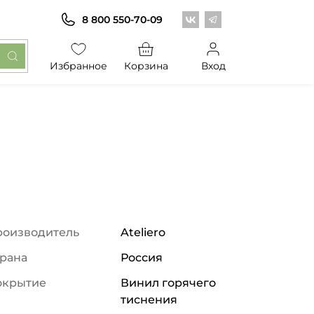
Центр обоев во Вконт
Центр обоев в Те
8 800 550-70-09
Избранное
Корзина
Вход
роизводитель
Ateliero
рана
Россия
окрытие
Винил горячего
тиснения