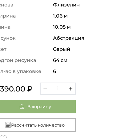
снова
Флизелин
ирина
1.06 м
лина
10.05 м
исунок
Абстракция
вет
Серый
дгон рисунка
64 см
л-во в упаковке
6
 390.00 ₽
В корзину
Рассчитать количество