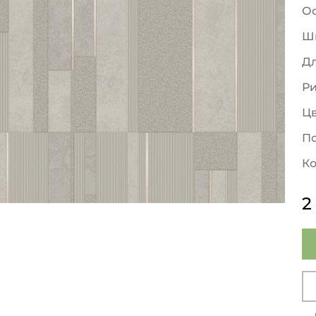
О
Ш
Д
Р
Ц
По
Ко
2