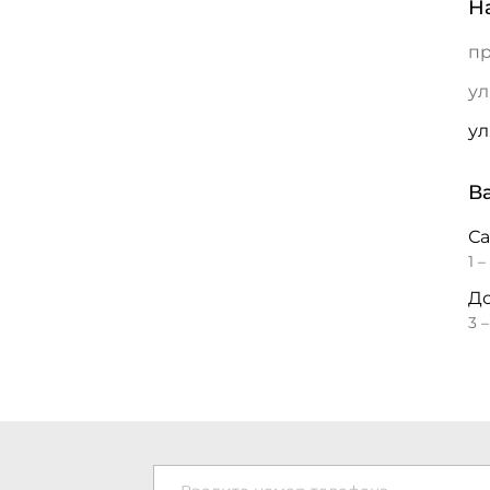
Н
пр
ул
ул
В
С
1 –
До
3 