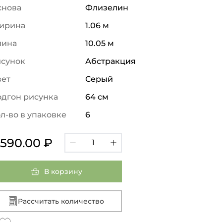
снова
Флизелин
ирина
1.06 м
лина
10.05 м
исунок
Абстракция
вет
Серый
дгон рисунка
64 см
л-во в упаковке
6
 590.00 ₽
В корзину
Рассчитать количество