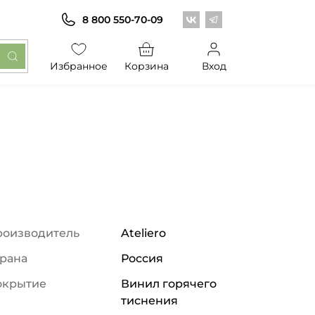
Центр обоев во Вконт
Центр обоев в Те
8 800 550-70-09
Избранное
Корзина
Вход
роизводитель
Ateliero
рана
Россия
окрытие
Винил горячего
тиснения