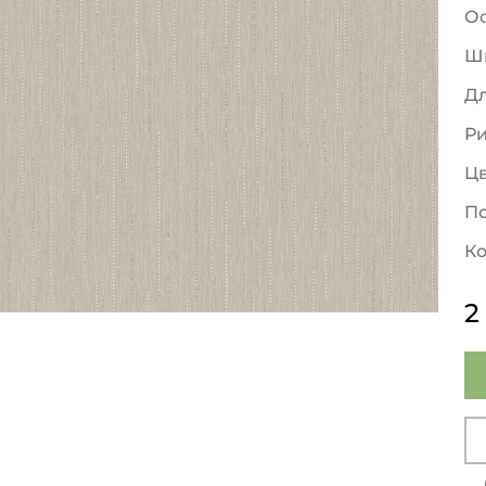
О
Ш
Д
Р
Ц
По
Ко
2