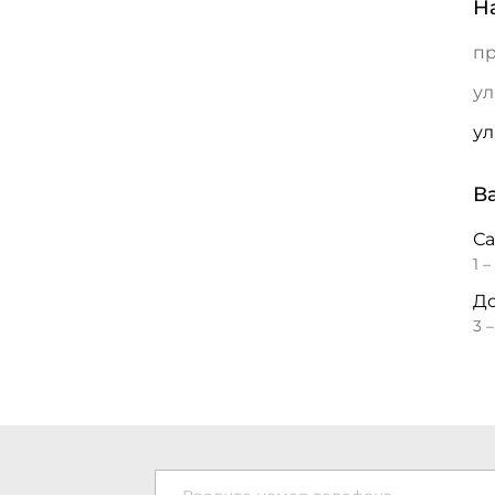
Н
пр
ул
ул
В
С
1 –
До
3 