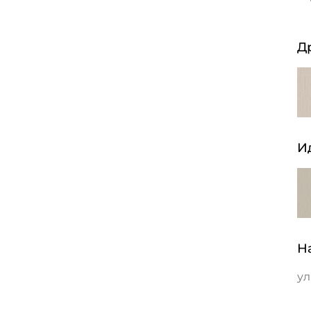
Д
И
Н
ул