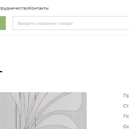
трудничество
Контакты
т
П
Ст
П
О