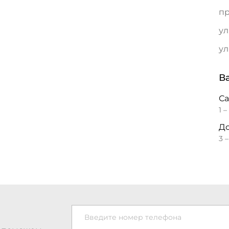
пр
ул
ул
В
С
1 –
До
3 
Введите номер телефона