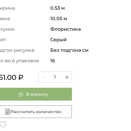
ирина
0.53 м
лина
10.05 м
исунок
Флористика
вет
Серый
дгон рисунка
Без подгона см
л-во в упаковке
16
61.00 ₽
В корзину
Рассчитать количество