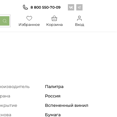
Центр обоев во Вконт
Центр обоев в Те
8 800 550-70-09
Избранное
Корзина
Вход
роизводитель
Палитра
рана
Россия
окрытие
Вспененный винил
снова
Бумага