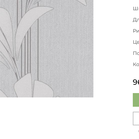
Ш
Д
Р
Ц
По
Ко
9