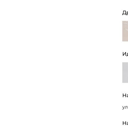
Д
И
Н
ул
Н