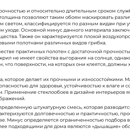
рочностью и относительно длительным сроком служ
толщина позволяют таким обоям маскировать разли
м светом, классифицируется по разным видам при у
м уходе. Основной минус данного материала заключае
щества. Также он характеризуется плохой воздухоп
овыми полотнами различных видов грибка.
честве практичных полотен с достаточной прочность
рил не имеет свойства выгорания на солнце, однако
м, что поверхности, на которых они клеятся, должны
на, которое делает их прочными и износостойкими. 
пасностью для здоровья, устойчивостью к влаге и с
и. Применение стеклообоев в дизайне интерьеров я
ображений.
пределенную штукатурную смесь, которая разводится
актеризуются долговечностью и практичностью, про
е. Минус определяется ограниченностью подбора в
лее подходящими для дома являются «дышащие» обо