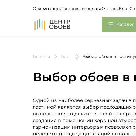
О компании
Доставка и оплата
Отзывы
Блог
Со
На Главную
Каталог
Обои
Главная
Блог
Выбор обоев в гостин
Фотообои, Панно
Клей
Выбор обоев в
Европласт
Плинтус потолочный
Одной из наиболее серьезных задач в
гостиной является выбор подходящих о
Самоклеющаяся пленка
выполнение отделки стеновой поверхн
создания в помещении хорошей атмосф
Стикеры
гармонизации интерьера и позволяет 
недочеты предыдущих стадий выполнен