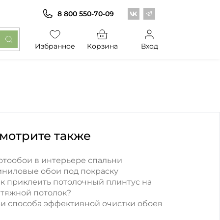
Центр обоев во Вконт
Центр обоев в Те
8 800 550-70-09
Избранное
Корзина
Вход
мотрите также
отообои в интерьере спальни
иниловые обои под покраску
к приклеить потолочный плинтус на
атяжной потолок?
и способа эффективной очистки обоев