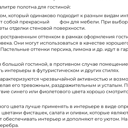
литре полотна для гостиной:
ом, который одинаково подходит к разным видам ин
т собой прекрасный фон для мебели. При выборе т
еты отделки стеновой поверхности.
пространенным оттенком в рамках оформления гост
века. Они могут использоваться в качестве хороше
о. Пастельные оттенки персика, лимона и др. идут в г
ля большой гостиной, в противном случае помещение
ь интерьеры в футуристическом и других стилях.
характеризуются чрезвычайной активностью и возм
делая его тревожным, раздражительным и усталым. 
твие синего или фиолетового цвета хорошо смотрит
ого цвета лучше применять в интерьере в виде оп
 цветами фисташек, салата и оливки, которые явля
т обеспечивать интерьер и дополняют его уютом. На
серебра.