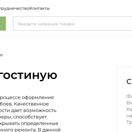
трудничество
Контакты
ую
 гостиную
С
Ф
 процессе оформления
В
боев. Качественное
Ка
ости дает возможность
н
еры, способствует
Тр
скрывать определенные
ного ремонта. В данной