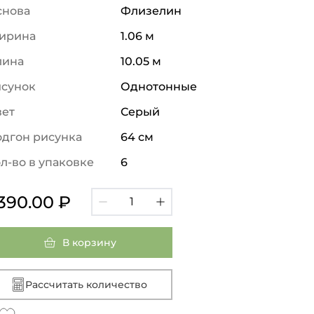
снова
Флизелин
ирина
1.06 м
лина
10.05 м
исунок
Однотонные
вет
Серый
дгон рисунка
64 см
л-во в упаковке
6
 390.00 ₽
В корзину
Рассчитать количество