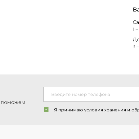
В
С
1 –
До
3 
Введите номер телефона
ы поможем
Я принимаю условия хранения и об