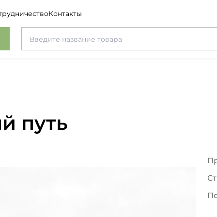
трудничество
Контакты
й путь
П
Ст
П