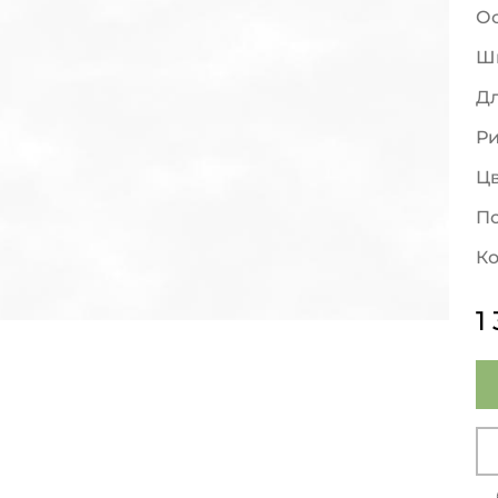
О
Ш
Д
Р
Ц
По
Ко
1