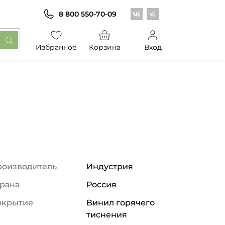
Центр обоев во Вконт
Центр обоев в Те
8 800 550-70-09
Избранное
Корзина
Вход
роизводитель
Индустрия
рана
Россия
окрытие
Винил горячего
тиснения