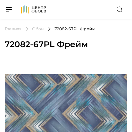
На Главную
Главная
Обои
72082-67PL Фрейм
72082-67PL Фрейм