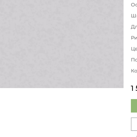
О
Ш
Д
Р
Ц
По
Ко
1