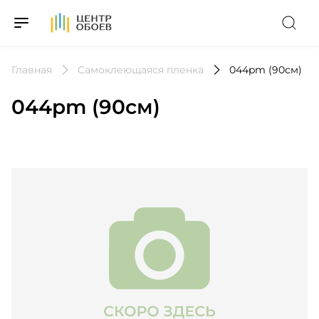
На Главную
Главная
Самоклеющаяся пленка
044pm (90см)
044pm (90см)