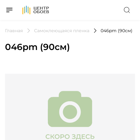
На Главную
Главная
Самоклеющаяся пленка
046pm (90см)
046pm (90см)