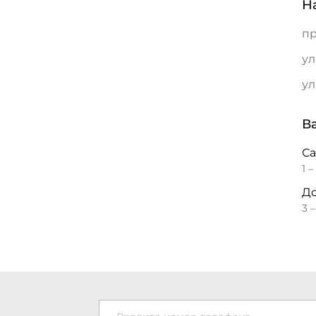
Н
пр
ул
ул
В
С
1 –
До
3 