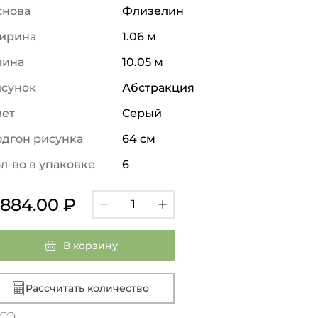
снова
Флизелин
ирина
1.06 м
лина
10.05 м
исунок
Абстракция
вет
Серый
дгон рисунка
64 см
л-во в упаковке
6
 884.00 ₽
В корзину
Рассчитать количество