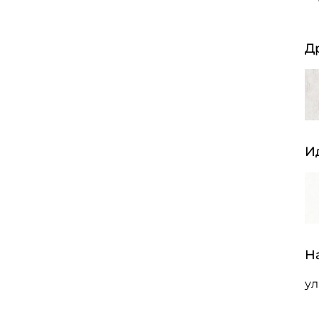
Д
И
Н
ул