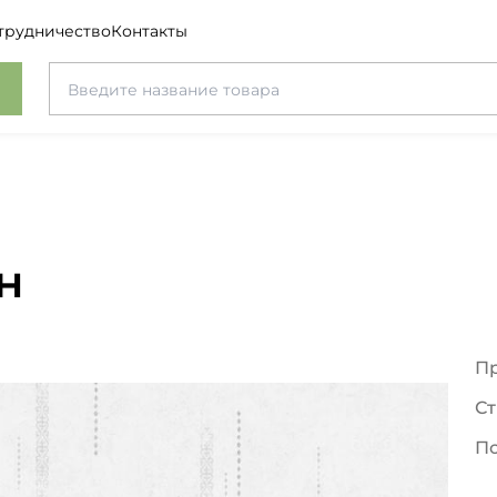
трудничество
Контакты
н
П
Ст
П