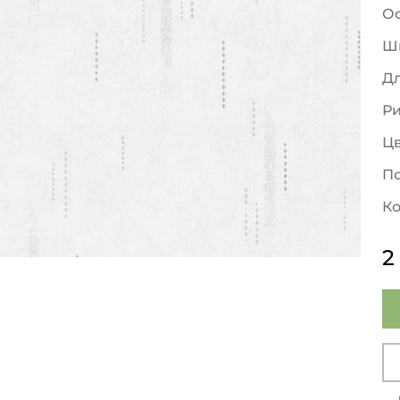
О
Ш
Д
Р
Ц
По
Ко
2