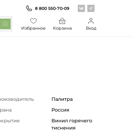
Центр обоев во Вконт
Центр обоев в Те
8 800 550-70-09
Избранное
Корзина
Вход
роизводитель
Палитра
рана
Россия
окрытие
Винил горячего
тиснения