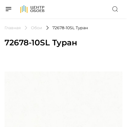
На Главную
Главная
Обои
72678-10SL Туран
72678-10SL Туран