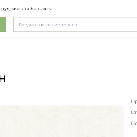
трудничество
Контакты
н
П
Ст
П