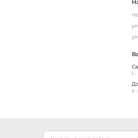
Н
пр
ул
ул
В
С
1 –
До
3 