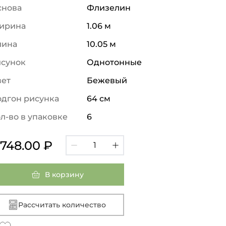
снова
Флизелин
ирина
1.06 м
лина
10.05 м
исунок
Однотонные
вет
Бежевый
дгон рисунка
64 см
л-во в упаковке
6
 748.00 ₽
В корзину
Рассчитать количество