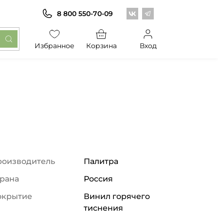
Центр обоев во Вконт
Центр обоев в Те
8 800 550-70-09
Избранное
Корзина
Вход
роизводитель
Палитра
рана
Россия
окрытие
Винил горячего
тиснения