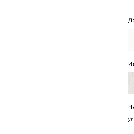
Д
И
Н
ул