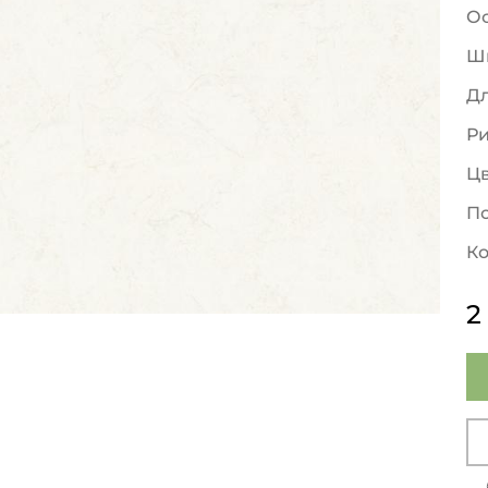
О
Ш
Д
Р
Ц
По
Ко
2