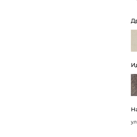
Д
И
Н
ул