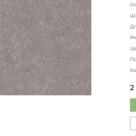
О
Ш
Д
Р
Ц
По
Ко
2