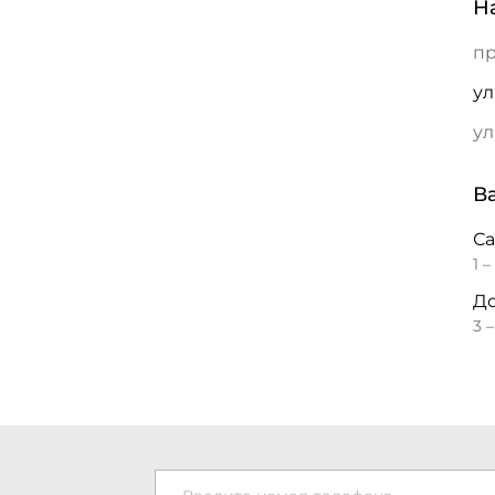
Н
пр
ул
ул
В
С
1 –
До
3 