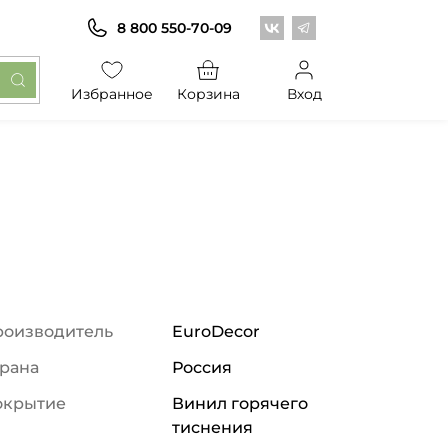
Центр обоев во Вконт
Центр обоев в Те
8 800 550-70-09
Избранное
Корзина
Вход
роизводитель
EuroDecor
рана
Россия
окрытие
Винил горячего
тиснения