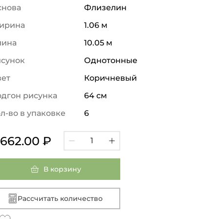
снова
Флизелин
ирина
1.06 м
лина
10.05 м
исунок
Однотонные
вет
Коричневый
дгон рисунка
64 см
л-во в упаковке
6
 662.00 ₽
В корзину
Рассчитать количество