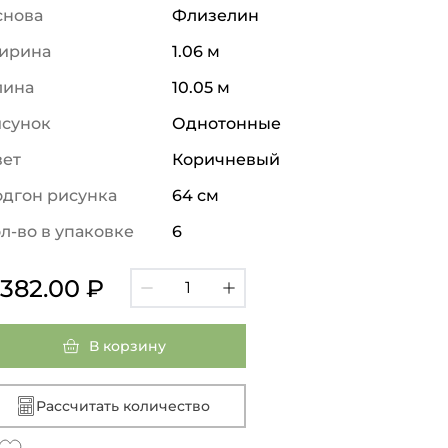
снова
Флизелин
ирина
1.06 м
лина
10.05 м
исунок
Однотонные
вет
Коричневый
дгон рисунка
64 см
л-во в упаковке
6
 382.00 ₽
В корзину
Рассчитать количество