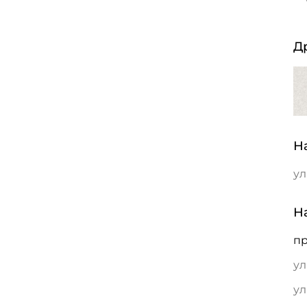
Д
Н
ул
Н
пр
ул
ул