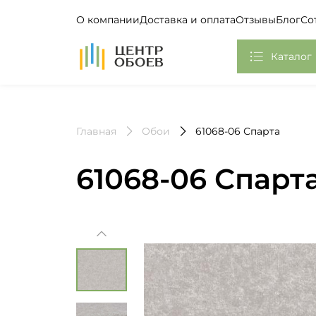
О компании
Доставка и оплата
Отзывы
Блог
Со
На Главную
Каталог
Обои
Главная
Обои
61068-06 Спарта
Фотообои, Панно
Клей
61068-06 Спарт
Европласт
Плинтус потолочный
Самоклеющаяся пленка
Стикеры