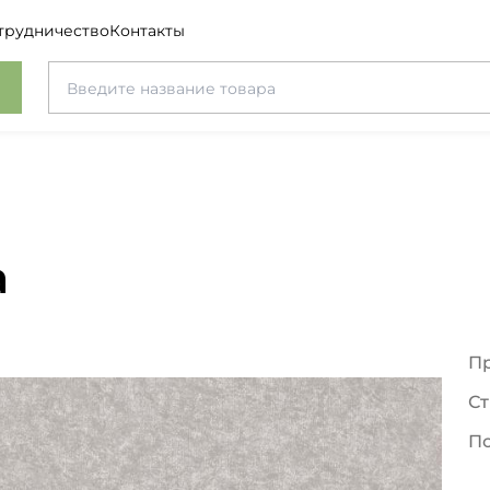
трудничество
Контакты
а
П
Ст
П