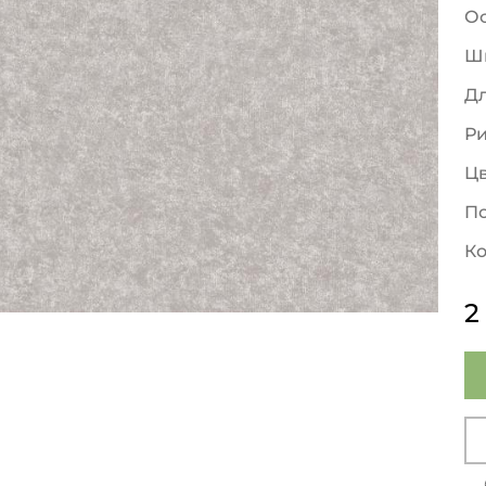
О
Ш
Д
Р
Ц
По
Ко
2