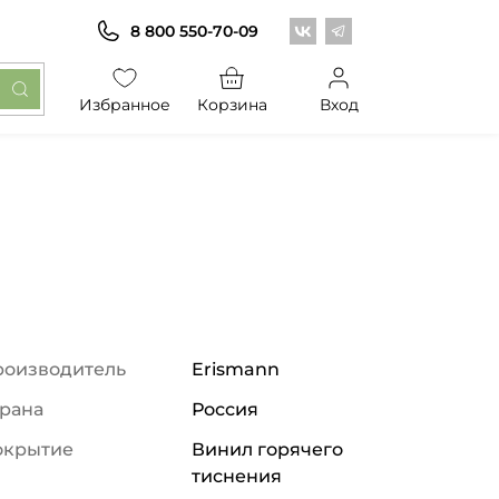
Центр обоев во Вконт
Центр обоев в Те
8 800 550-70-09
Избранное
Корзина
Вход
роизводитель
Erismann
рана
Россия
окрытие
Винил горячего
тиснения