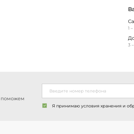
В
С
1 –
До
3 
Введите номер телефона
ы поможем
Я принимаю условия хранения и об