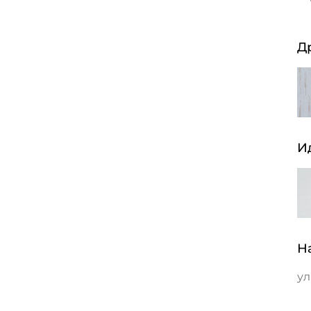
Д
И
Н
ул