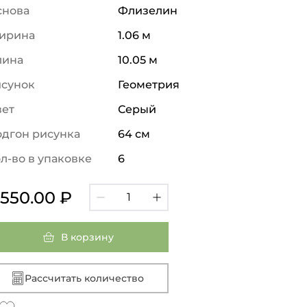
снова
Флизелин
ирина
1.06 м
лина
10.05 м
исунок
Геометрия
вет
Серый
дгон рисунка
64 см
л-во в упаковке
6
 550.00 ₽
В корзину
Рассчитать количество