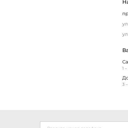
Н
пр
ул
ул
В
С
1 –
До
3 