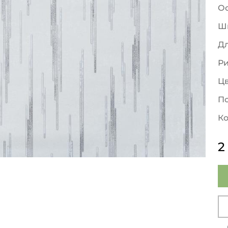
О
Ш
Д
Р
Ц
По
Ко
2