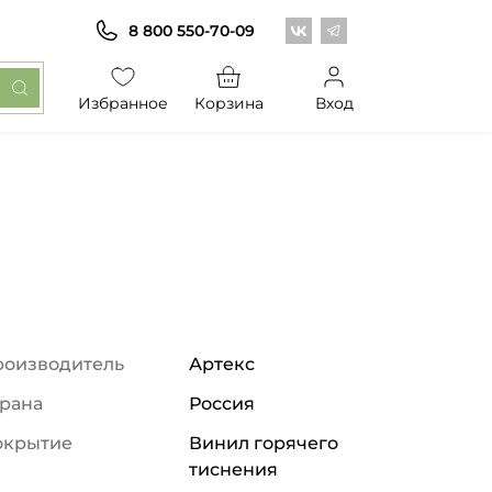
Центр обоев во Вконт
Центр обоев в Те
8 800 550-70-09
Избранное
Корзина
Вход
роизводитель
Артекс
рана
Россия
окрытие
Винил горячего
тиснения